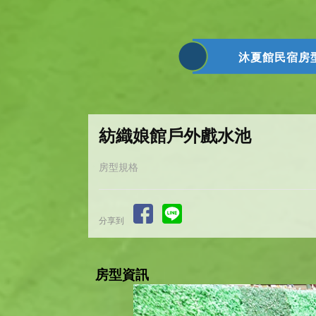
沐夏館民宿房
紡織娘館戶外戲水池
房型規格
分享到
房型資訊