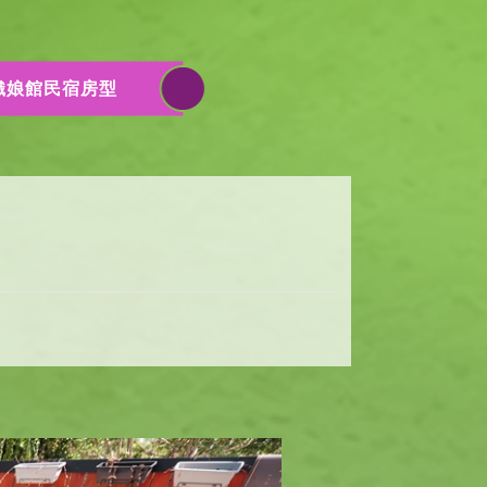
織娘館民宿房型