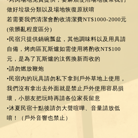
做好垃圾分類以及場地恢復原狀唷
若需要我們清潔會酌收清潔費NT$1000-2000元
(依髒亂程度區分)
•民宿只提供鍋碗瓢盆，其他調味料以及用具請
自備，烤肉區瓦斯爐如需使用將酌收NT$100
元，是為了瓦斯爐的汰舊換新而收的
•請勿燃放鞭炮
•民宿內的玩具請勿私下拿到戶外草地上使用，
我們沒有拿出去外面就是禁止戶外使用容易損
壞，小朋友把玩時再請各位家長留意
•沐夏民宿十點後請勿大聲喧嘩、音量請放低
唷！（戶外音響也禁止）