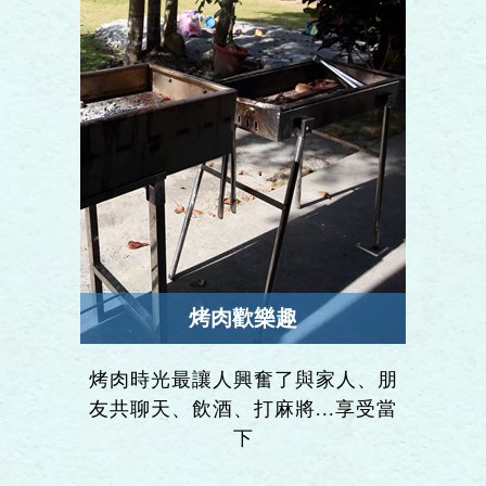
烤肉歡樂趣
烤肉時光最讓人興奮了與家人、朋
友共聊天、飲酒、打麻將...享受當
下