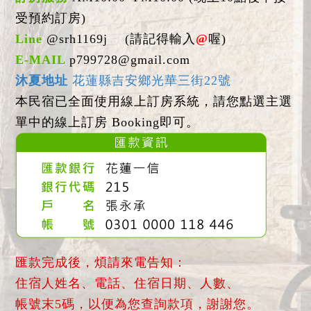
受預約訂房)
Line
@srh1169j
(請記得輸入
@
喔)
E-MAIL
p799728@gmail.com
沐夏地址
花蓮縣吉安鄉光華三街22號
本民宿已全面使用線上訂房系統，請您點選主選
單中的線上訂房 Booking即可。
匯款完成後，煩請來電告知：
住宿人姓名、電話、住宿日期、人數、
帳號末5碼，以便為您查詢款項，謝謝您。