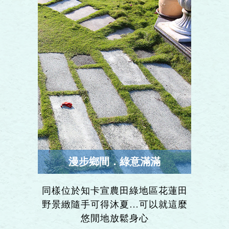
漫步鄉間．綠意滿滿
同樣位於知卡宣農田綠地區花蓮田
野景緻隨手可得沐夏…可以就這麼
悠閒地放鬆身心