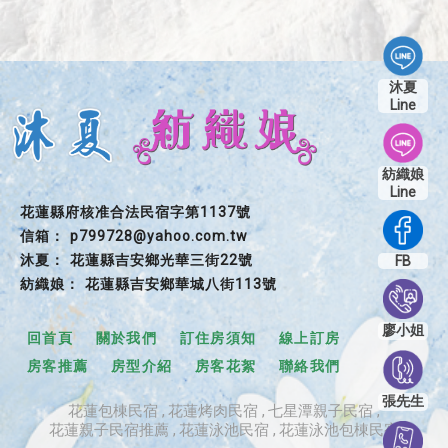
沐夏
Line
紡織娘
Line
花蓮縣府核准合法民宿字第1137號
p799728@yahoo.com.tw
花蓮縣吉安鄉光華三街22號
FB
花蓮縣吉安鄉華城八街113號
廖小姐
回首頁
關於我們
訂住房須知
線上訂房
房客推薦
房型介紹
房客花絮
聯絡我們
張先生
花蓮包棟民宿
花蓮烤肉民宿
七星潭親子民宿
花蓮親子民宿推薦
花蓮泳池民宿
花蓮泳池包棟民宿