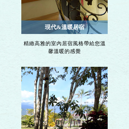
現代&溫暖居宿
精緻高雅的室內居宿風格帶給您溫
馨溫暖的感覺