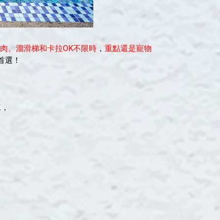
肉、溜滑梯和卡拉OK不限時
，
重點還是寵物
首選！
棟，
，