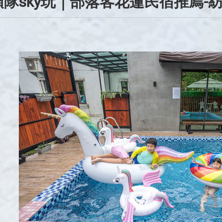
隊sky玩｜部落客花蓮民宿推廌-