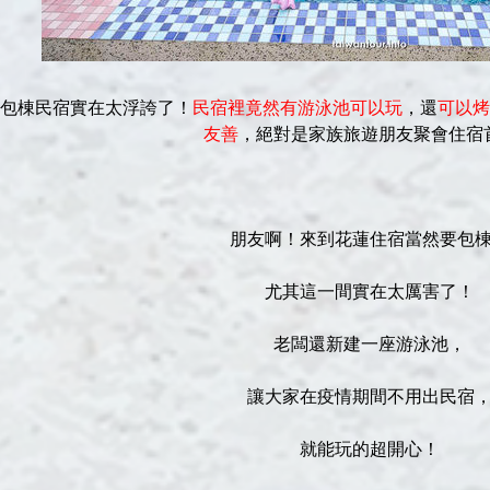
包棟民宿實在太浮誇了！
民宿裡竟然有游泳池可以玩
，還
可以烤
友善
，絕對是家族旅遊朋友聚會住宿
朋友啊！來到花蓮住宿當然要包
尤其這一間實在太厲害了！
老闆還新建一座游泳池，
讓大家在疫情期間不用出民宿
就能玩的超開心！