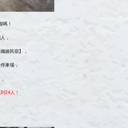
假嗎！
別人，
紡織娘民宿】，
大停車場，
面，
到24人！