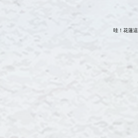
哇！花蓮這