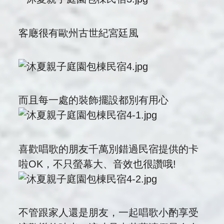
客廰很有歐州古世紀宮廷風
而且每一處的裝飾擺設都別有用心
喜歡唱歌的朋友千萬別錯過民宿提供的卡
啦OK，不只螢幕大、音效也很讚哦!
不管跟家人還是朋友，一起唱歌小酌享受