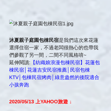
沐夏親子庭園包棟民宿
是我們這次來花蓮
選擇住宿一家，不過老闆很熱心的也帶我
們參觀了另一間，二間不同風格唷~
延伸閱讀:
【紡織娘浪漫包棟民宿】花蓮包
棟民宿│花蓮吉安民宿推薦│民宿包棟
KTV│包棟民宿烤肉│綠意盎然的後院適合
小孩奔跑
2020/05/13 上YAHOO旅遊 ↓