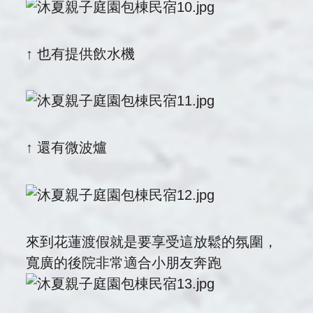
↑ 也有提供飲水機
↑ 還有微波爐
來到花蓮渡假就是要享受這放鬆的氛圍，
寬廣的後院非常適合小朋友奔跑