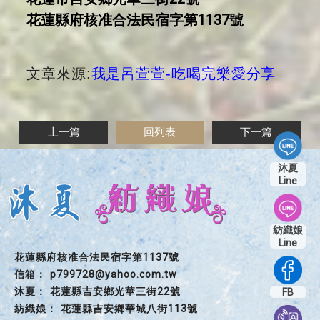
花蓮縣府核准合法民宿字第1137號
文章來源:
我是呂萱萱-吃喝完樂愛分享
上一篇
回列表
下一篇
沐夏
Line
紡織娘
Line
花蓮縣府核准合法民宿字第1137號
p799728@yahoo.com.tw
花蓮縣吉安鄉光華三街22號
FB
花蓮縣吉安鄉華城八街113號