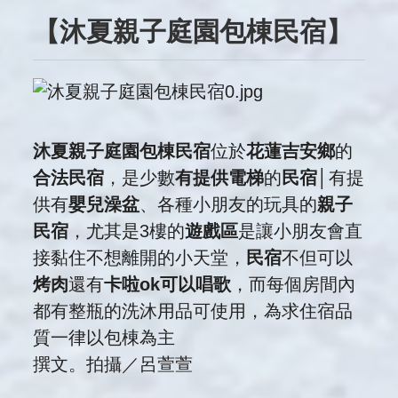
【沐夏親子庭園包棟民宿】
沐夏親子庭園包棟民宿
位於
花蓮吉安鄉
的
合法民宿
，是少數
有提供電梯
的
民宿
│有提
供有
嬰兒澡盆
、各種小朋友的玩具的
親子
民宿
，尤其是3樓的
遊戲區
是讓小朋友會直
接黏住不想離開的小天堂，
民宿
不但可以
烤肉
還有
卡啦ok可以唱歌
，而每個房間內
都有整瓶的洗沐用品可使用，為求住宿品
質一律以包棟為主
撰文。拍攝／呂萱萱