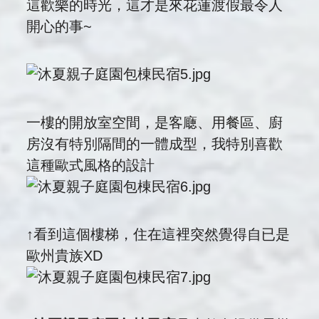
這歡樂的時光，這才是來花蓮渡假最令人
開心的事~
一樓的開放室空間，是客廰、用餐區、廚
房沒有特別隔間的一體成型，我特別喜歡
這種歐式風格的設計
↑看到這個樓梯，住在這裡突然覺得自已是
歐州貴族XD